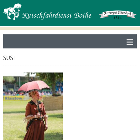
≡
SUSI