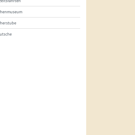
eitsfahrten
chenmuseum
cherstube
kutsche