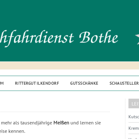
UM
RITTERGUT ILKENDORF
GUTSSCHÄNKE
SCHAUSTELLER
LE
Kutsc
 mehr als tausendjährige
Meißen
und lernen sie
Krems
eise kennen.