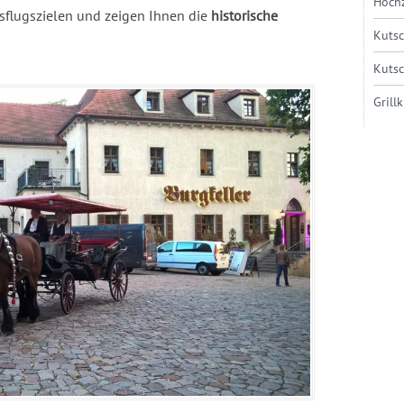
Hochz
usflugszielen und zeigen Ihnen die
historische
Kuts
Kuts
Grill